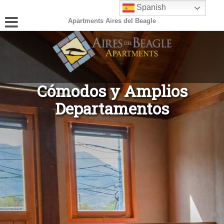
Spanish
Apartments Aires del Beagle
En el Centro de la Ciudad
Bienvenido a Aires del
Cómodos y Amplios
Beagle Apartments
Departamentos